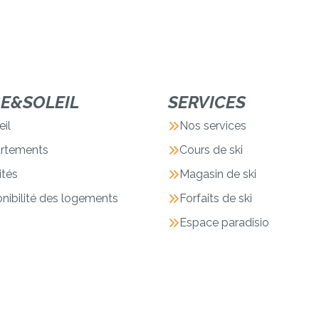
GE&SOLEIL
SERVICES
il
Nos services
rtements
Cours de ski
ités
Magasin de ski
nibilité des logements
Forfaits de ski
Espace paradisio