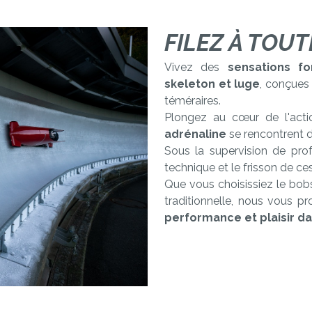
FILEZ À TOUT
Vivez des
sensations fo
skeleton et luge
, conçues 
téméraires.
Plongez au cœur de l'acti
adrénaline
se rencontrent d
Sous la supervision de pro
technique et le frisson de ces
Que vous choisissiez le bobs
traditionnelle, nous vous 
performance et plaisir dan